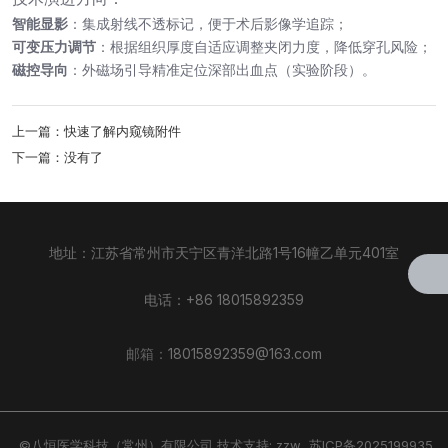
智能显影
：集成射线不透标记，便于术后影像学追踪；
可变压力调节
：根据组织厚度自适应调整夹闭力度，降低穿孔风险；
磁控导向
：外磁场引导精准定位深部出血点（实验阶段）。
上一篇：
快速了解内窥镜附件
下一篇：
没有了
地址：江苏省常州市天宁区青洋北路1号16幢乙单元401室
电话：
+86 18015892359
邮箱：
18015892359@163.com
©八恒医学科技（常州）有限公司 技术支持:
zzw
苏ICP备2025199935