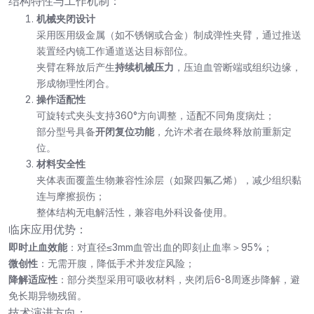
结构特性与工作机制：
机械夹闭设计
采用医用级金属（如不锈钢或合金）制成弹性夹臂，通过推送
装置经内镜工作通道送达目标部位。
夹臂在释放后产生
持续机械压力
，压迫血管断端或组织边缘，
形成物理性闭合。
操作适配性
可旋转式夹头支持360°方向调整，适配不同角度病灶；
部分型号具备
开闭复位功能
，允许术者在最终释放前重新定
位。
材料安全性
夹体表面覆盖生物兼容性涂层（如聚四氟乙烯），减少组织黏
连与摩擦损伤；
整体结构无电解活性，兼容电外科设备使用。
临床应用优势：
即时止血效能
：对直径≤3mm血管出血的即刻止血率＞95%；
微创性
：无需开腹，降低手术并发症风险；
降解适应性
：部分类型采用可吸收材料，夹闭后6-8周逐步降解，避
免长期异物残留。
技术演进方向：